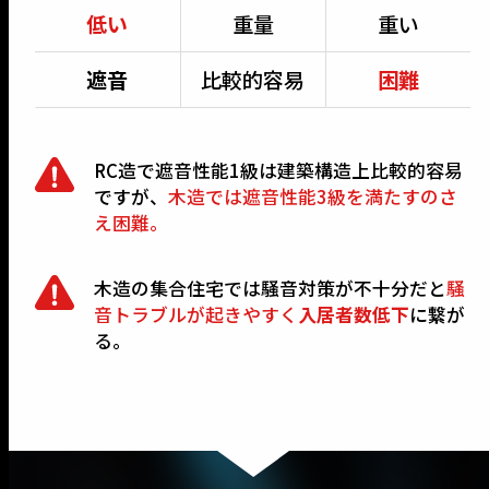
低い
重量
重い
遮音
比較的容易
困難
RC造で遮音性能1級は建築構造上比較的容易
ですが、
木造では遮音性能3級を満たすのさ
え困難。
木造の集合住宅では騒音対策が不十分だと
騒
音トラブルが起きやすく
入居者数低下
に繋が
る。